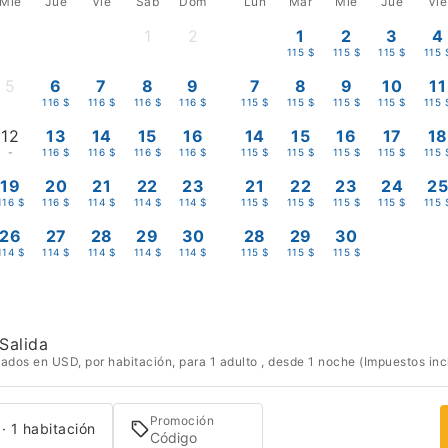
Mié
Jue
Vie
Sáb
Dom
Lun
Mar
Mié
Jue
Vie
1
2
1
2
3
4
-
-
115 $
115 $
115 $
115 
5
6
7
8
9
7
8
9
10
11
-
116 $
116 $
116 $
116 $
115 $
115 $
115 $
115 $
115 
12
13
14
15
16
14
15
16
17
18
-
116 $
116 $
116 $
116 $
115 $
115 $
115 $
115 $
115 
19
20
21
22
23
21
22
23
24
2
116 $
116 $
114 $
114 $
114 $
115 $
115 $
115 $
115 $
115 
26
27
28
29
30
28
29
30
114 $
114 $
114 $
114 $
114 $
115 $
115 $
115 $
Salida
ados en USD, por habitación, para 1 adulto , desde 1 noche (Impuestos inc
Promoción
 · 1 habitación