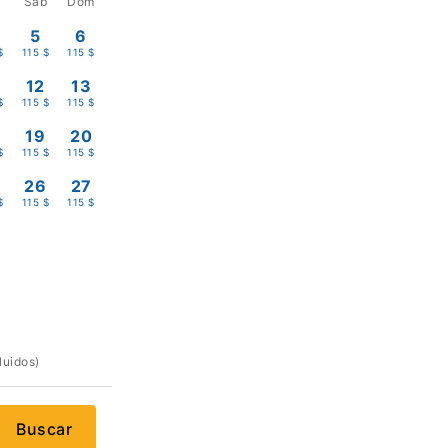
Sáb
Dom
5
6
$
115 $
115 $
12
13
$
115 $
115 $
19
20
$
115 $
115 $
5
26
27
$
115 $
115 $
luidos)
Buscar