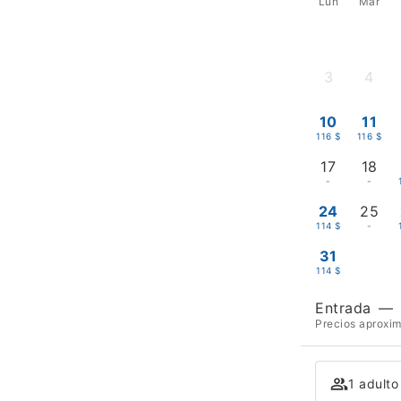
Lun
Mar
3
4
-
-
10
11
116 $
116 $
17
18
-
-
24
25
114 $
-
31
114 $
Entrada
—
Precios aproxim
1 adulto