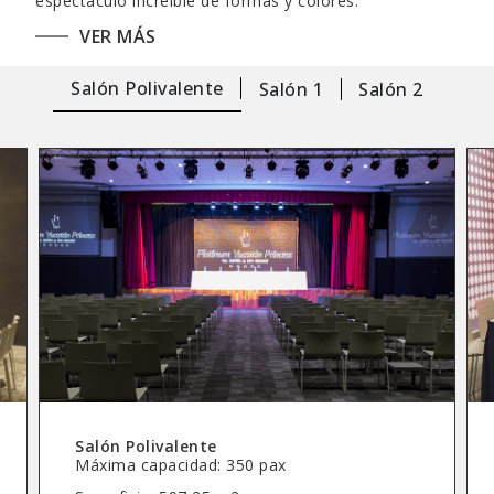
espectáculo increíble de formas y colores.
VER MÁS
Si deseas celebrar tus eventos en Playa del Carmen, ya
sean privados o de empresa, en un lugar único y
exclusivo, ponemos a tu disposición el gran salón de
Salón Polivalente
Salón 1
Salón 2
eventos de nuestro auditorio del Hotel Platinum
Yucatan Princess, totalmente equipado y con un aforo
máximo de 450 personas, para la celebración de
diferentes tipos de eventos privados o profesionales,
adaptándonos a tus necesidades y garantizando el
mejor de los servicios con el sello Princess Hotels and
Resorts.
Salón Polivalente
Máxima capacidad: 350 pax