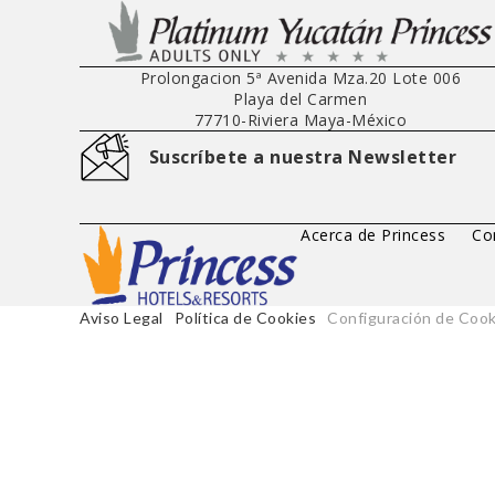
Mi reserva
Acceder
Ofertas
Contact
Menú
Prolongacion 5ª Avenida Mza.20 Lote 006
Playa del Carmen
77710
-
Riviera Maya
-
México
Suscríbete a nuestra Newsletter
Acerca de Princess
Co
Aviso Legal
Política de Cookies
Configuración de Cook